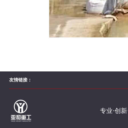
友情链接：
专业·创新