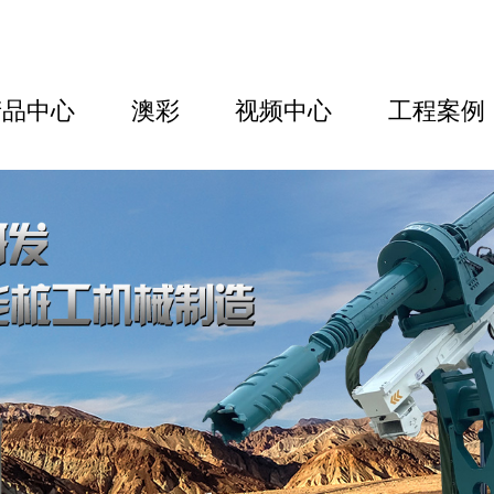
产品中心
澳彩
视频中心
工程案例