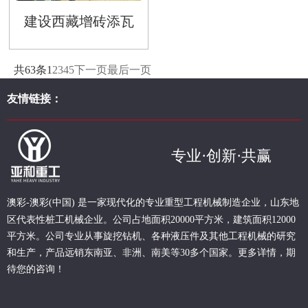
建设西藏增砖添瓦
共63条
1
2
3
4
5
下一页
最后一页
友情链接：
专业·创新·共赢
现代化的专业重型
工程
机械制造企业，山东地
澳彩-澳彩(中国) 是一家
区代表性桩工机械企业。
公司占地面积20000平方米，建筑面积12000
平方米。公司专业从事旋挖钻机、各种液压件及其他工程机械的研究
和生产，产品远销东南亚、非洲、南美等30多个国家。更多详情，期
待您的咨询！