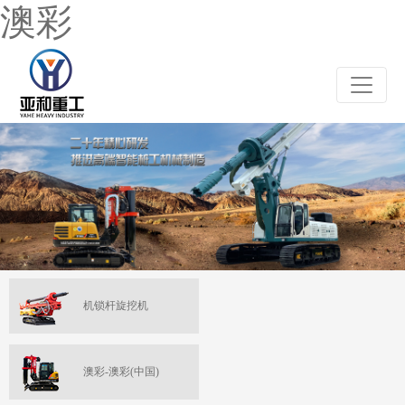
澳彩
机锁杆旋挖机
澳彩-澳彩(中国)