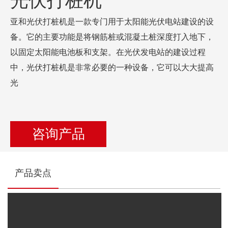
光伏打桩机
亚和光伏打桩机是一款专门用于太阳能光伏电站建设的设
备。它的主要功能是将钢筋桩或混凝土桩深度打入地下，
以固定太阳能电池板和支架。在光伏发电站的建设过程
中，光伏打桩机是非常必要的一种设备，它可以大大提高
光
咨询产品
产品卖点