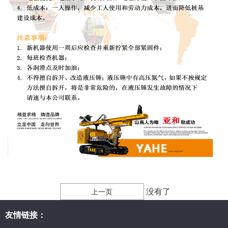
没有了
上一页
友情链接：